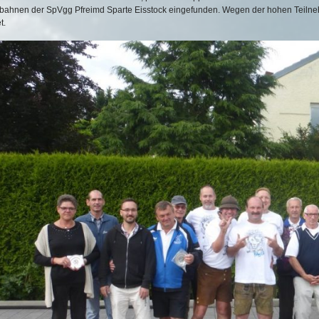
rbahnen der SpVgg Pfreimd Sparte Eisstock eingefunden. Wegen der hohen Teilne
t.