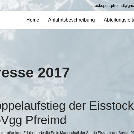
stocksport.pfreimd@gm
Home
Anfahrtsbeschreibung
Abteilungslei
resse 2017
ppelaufstieg der Eisstoc
Vgg Pfreimd
em großartigen Erfolg kehrte die Erste Mannschaft der Sparte Eisstock der SpVgg P