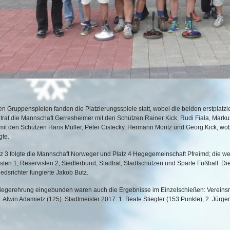
n Gruppenspielen fanden die Platzierungsspiele statt, wobei die beiden erstplatzie
 traf die Mannschaft Gerresheimer mit den Schützen Rainer Kick, Rudi Fiala, Mar
mit den Schützen Hans Müller, Peter Cistecky, Hermann Moritz und Georg Kick, wob
gte.
tz 3 folgte die Mannschaft Norweger und Platz 4 Hegegemeinschaft Pfreimd; die we
sten 1, Reservisten 2, Siedlerbund, Stadtrat, Stadtschützen und Sparte Fußball. Di
iedsrichter fungierte Jakob Butz.
Siegerehrung eingebunden waren auch die Ergebnisse im Einzelschießen: Vereinsmei
3. Alwin Adamietz (125). Stadtmeister 2017: 1. Beate Stiegler (153 Punkte), 2. Jürge