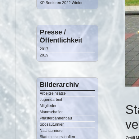
KP Senioren 2022 Winter
Presse /
Öffentlichkeit
2017
2019
Bilderarchiv
Arbeitseinsätze
Jugendarbeit
St
Mitglieder
Mannschaften
Pflasterbahnenbau
ve
Sposauturnier
Nachtturniere
Stadtmeisterschaften
Zwölf M