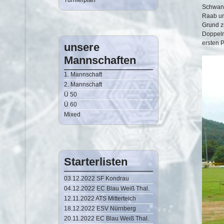
Turnierplan
Schwand
Raab und
Grund z
Doppelr
ersten P
unsere
Mannschaften
1. Mannschaft
2. Mannschaft
Ü 50
Ü 60
Mixed
Starterlisten
03.12.2022 SF Kondrau
04.12.2022 EC Blau Weiß Thal.
12.11.2022 ATS Mitterteich
18.12.2022 ESV Nürnberg
20.11.2022 EC Blau Weiß Thal.