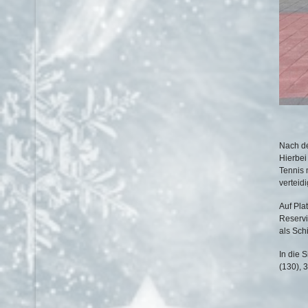
Nach de
Hierbei
Tennis 
verteidi
Auf Pla
Reservi
als Sch
In die 
(130), 