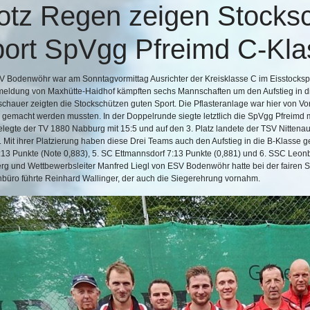
otz Regen zeigen Stocks
ort
SpVgg Pfreimd C-Kla
V Bodenwöhr war am Sonntagvormittag Ausrichter der Kreisklasse C im Eisstocksp
eldung von Maxhütte-Haidhof kämpften sechs Mannschaften um den Aufstieg in die 
hauer zeigten die Stockschützen guten Sport. Die Pflasteranlage war hier von Vort
 gemacht werden mussten. In der Doppelrunde siegte letztlich die SpVgg Pfreimd m
elegte der TV 1880 Nabburg mit 15:5 und auf den 3. Platz landete der TSV Nittenau 
 Mit ihrer Platzierung haben diese Drei Teams auch den Aufstieg in die B-Klasse 
13 Punkte (Note 0,883), 5. SC Ettmannsdorf 7:13 Punkte (0,881) und 6. SSC Leon
erg und Wettbewerbsleiter Manfred Liegl von ESV Bodenwöhr hatte bei der faire
büro führte Reinhard Wallinger, der auch die Siegerehrung vornahm.