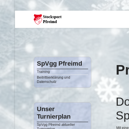
SpVgg Pfreimd
P
Training
Beitrittserklärung und
Datenschutz
Do
Unser
Sp
Turnierplan
SpVgg Pfreimd aktueller
Mit ein