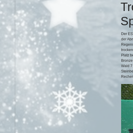
Tr
Sp
Der ES
der Abm
Regensc
trocken
Platz b
Bronze.
Wald 7:
Steinb
Rechen