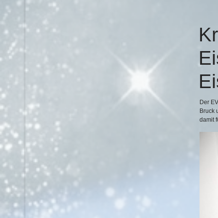
Kr
Ei
Ei
Der EV
Bruck 
damit 